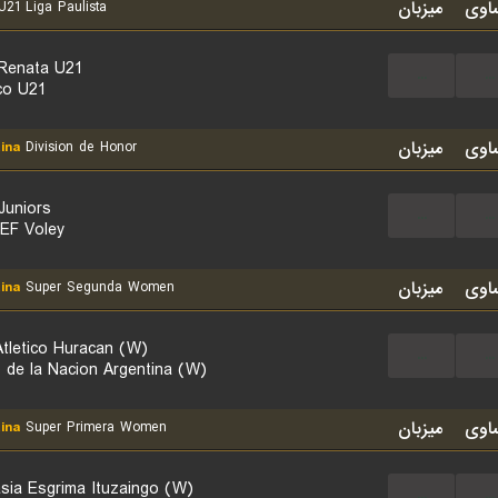
اوی
میزبان
21 Liga Paulista
 Renata U21
...
...
o U21
اوی
میزبان
ina
Division de Honor
Juniors
...
...
EF Voley
اوی
میزبان
ina
Super Segunda Women
Atletico Huracan (W)
...
...
 de la Nacion Argentina (W)
اوی
میزبان
ina
Super Primera Women
sia Esgrima Ituzaingo (W)
...
...