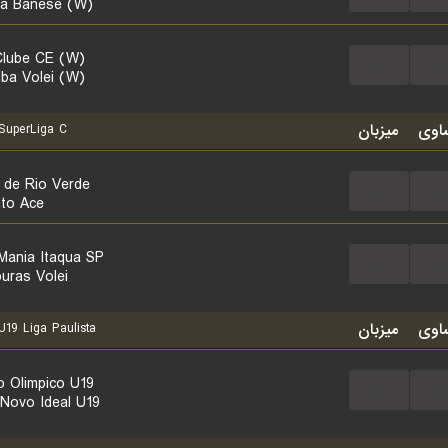
ica Banese (W)
lube CE (W)
...
...
iba Volei (W)
اوی
میزبان
uperLiga C
 de Rio Verde
...
...
uto Ace
 Mania Itaqua SP
...
...
uras Volei
اوی
میزبان
19 Liga Paulista
o Olimpico U19
...
...
Novo Ideal U19