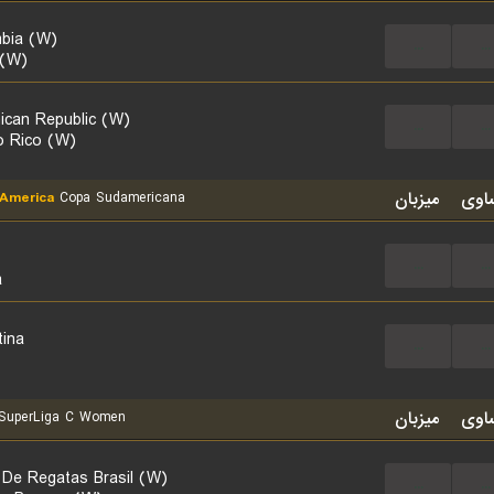
bia (W)
...
...
 (W)
ican Republic (W)
...
...
o Rico (W)
اوی
میزبان
America
Copa Sudamericana
...
...
a
tina
...
...
اوی
میزبان
SuperLiga C Women
 De Regatas Brasil (W)
...
...