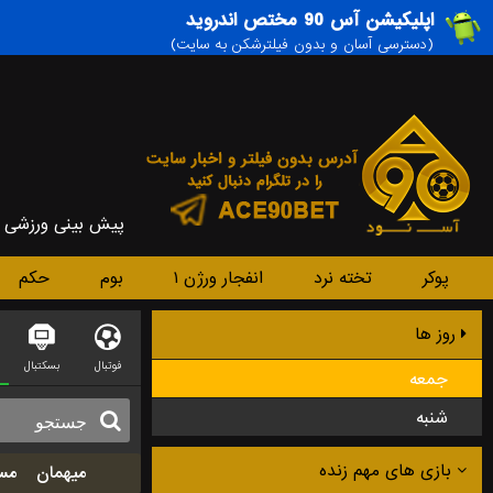
اپلیکیشن آس 90 مختص اندروید
(دسترسی آسان و بدون فیلترشکن به سایت)
پیش بینی ورزشی
پوکر
تخته نرد
انفجار ورژن ۱
بوم
حکم
روز ها
فوتبال
بسکتبال
جمعه
شنبه
میهمان
مس