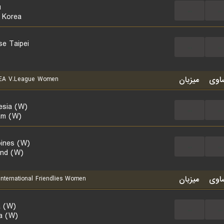
u
...
...
 Korea
se Taipei
...
...
اوی
میزبان
A V.League Women
esia (W)
...
...
am (W)
pines (W)
...
...
and (W)
اوی
میزبان
nternational Friendlies Women
a (W)
...
...
a (W)