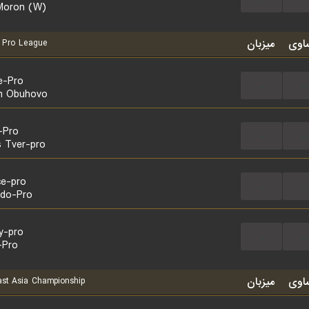
Moron (W)
اوی
میزبان
Pro League
e-Pro
...
...
n Obuhovo
-Pro
...
...
s Tver-pro
ce-pro
...
...
do-Pro
y-pro
...
...
-Pro
اوی
میزبان
st Asia Championship