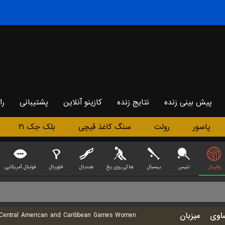
پیش بینی زنده
نتایج زنده
کازینو آنلاین
پشتیبانی
را
پاسور
رولت
سنگ کاغذ قیچی
بلک جک ۲۱
والیبال
تنیس
بیسبال
هاکی روی یخ
هندبال
فلوربال
فوتبال آمریکایی
اوی
میزبان
entral American and Caribbean Games Women