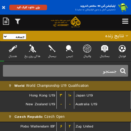
اپلیکیشن آس 90 مختص اندروید
برای دانلود کلیک کنید
(دسترسی آسان و بدون فیلترشکن به سایت)
نتایج زنده
فوتبال
بسکتبال
والیبال
تنیس
بیسبال
هاکی روی یخ
هندبال
World
World Championship U19 Qualification
Hong Kong U19
۳
۱۰
Japan U19
New Zealand U19
-
-
Australia U19
Czech Republic
Czech Open
Pixbo Wallenstam IBF
۶
۲
Zug United