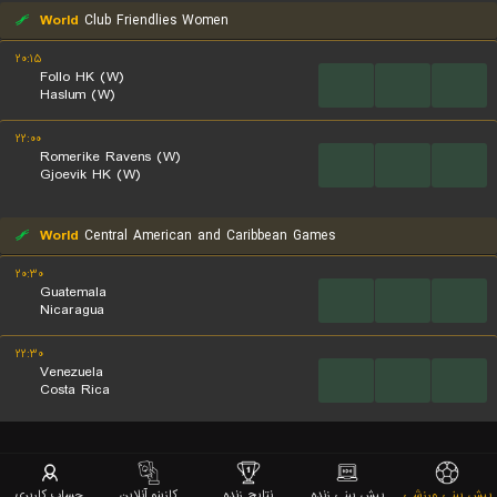
World
Club Friendlies Women
۲۰:۱۵
Follo HK (W)
...
...
...
Haslum (W)
۲۲:۰۰
Romerike Ravens (W)
...
...
...
Gjoevik HK (W)
World
Central American and Caribbean Games
۲۰:۳۰
Guatemala
...
...
...
Nicaragua
۲۲:۳۰
Venezuela
...
...
...
Costa Rica
پیش بینی ورزشی
پیش بینی زنده
نتایج زنده
کازینو آنلاین
حساب کاربری