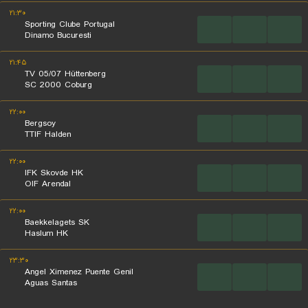
۲۱:۳۰
Sporting Clube Portugal
...
...
...
Dinamo Bucuresti
۲۱:۴۵
TV 05/07 Hüttenberg
...
...
...
SC 2000 Coburg
۲۲:۰۰
Bergsoy
...
...
...
TTIF Halden
۲۲:۰۰
IFK Skovde HK
...
...
...
OIF Arendal
۲۲:۰۰
Baekkelagets SK
...
...
...
Haslum HK
۲۳:۳۰
Angel Ximenez Puente Genil
...
...
...
Aguas Santas