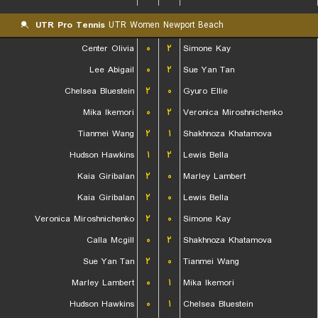
UTR Pro Tennis
UTR Women Newport Beach
Center Olivia
۰
۲
Simone Kay
Lee Abigail
۰
۲
Sue Yan Tan
Chelsea Bluestein
۲
۰
Gyuro Ellie
Mika Ikemori
۰
۲
Veronica Miroshnichenko
Tianmei Wang
۲
۱
Shakhnoza Khatamova
Hudson Hawkins
۱
۲
Lewis Bella
Kaia Giribalan
۲
۰
Marley Lambert
Kaia Giribalan
۲
۰
Lewis Bella
Veronica Miroshnichenko
۲
۰
Simone Kay
Calla Mcgill
۰
۲
Shakhnoza Khatamova
Sue Yan Tan
۲
۰
Tianmei Wang
Marley Lambert
۰
۱
Mika Ikemori
Hudson Hawkins
۰
۱
Chelsea Bluestein