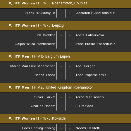
ITF Women
ITF W35 Roehampton, Doubles
Black B./Okutoyi A.
-
-
Appleton E./McDonald E.
ITF Women
ITF W75 Leipzig
Ida Wobker
-
-
Aneta Laboutkova
Caijsa Wilda Hennemann
-
-
Irene Burillo Escorihuela
ITF Men
ITF M15 Belgium Eupen
Martin Van Dee Meerschen
-
-
Abel Forger
Benoit Torcq
-
-
Theo Papamalamis
ITF Men
ITF M25 United Kingdom Roehampton
Oliver Tarvet
-
-
Anton Matusevich
Charles Broom
-
-
Lui Maxted
ITF Women
ITF W75 Koksijde
Loes Ebeling Koning
-
-
Noemi Basiletti