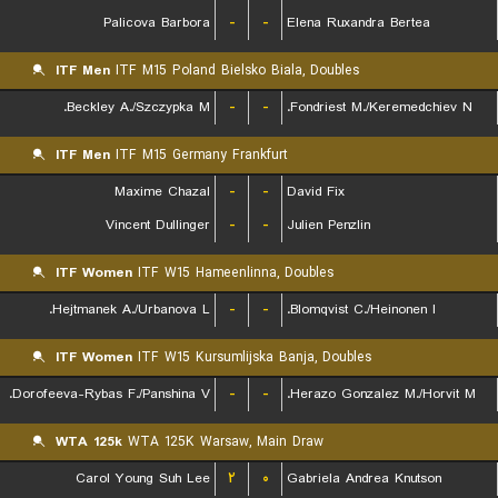
Palicova Barbora
-
-
Elena Ruxandra Bertea
ITF Men
ITF M15 Poland Bielsko Biala, Doubles
Beckley A./Szczypka M.
-
-
Fondriest M./Keremedchiev N.
ITF Men
ITF M15 Germany Frankfurt
Maxime Chazal
-
-
David Fix
Vincent Dullinger
-
-
Julien Penzlin
ITF Women
ITF W15 Hameenlinna, Doubles
Hejtmanek A./Urbanova L.
-
-
Blomqvist C./Heinonen I.
ITF Women
ITF W15 Kursumlijska Banja, Doubles
Dorofeeva-Rybas F./Panshina V.
-
-
Herazo Gonzalez M./Horvit M.
WTA 125k
WTA 125K Warsaw, Main Draw
Carol Young Suh Lee
۲
۰
Gabriela Andrea Knutson