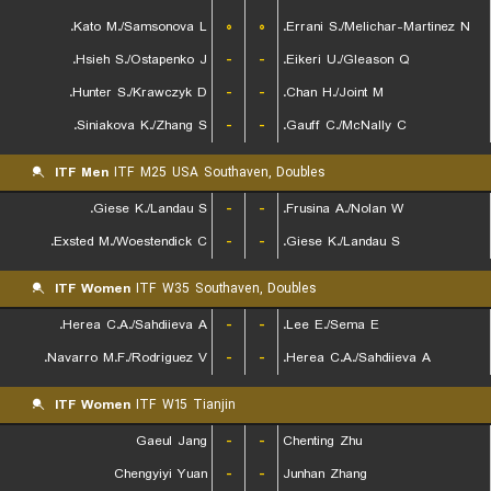
Kato M./Samsonova L.
۰
۰
Errani S./Melichar-Martinez N.
Hsieh S./Ostapenko J.
-
-
Eikeri U./Gleason Q.
Hunter S./Krawczyk D.
-
-
Chan H./Joint M.
Siniakova K./Zhang S.
-
-
Gauff C./McNally C.
ITF Men
ITF M25 USA Southaven, Doubles
Giese K./Landau S.
-
-
Frusina A./Nolan W.
Exsted M./Woestendick C.
-
-
Giese K./Landau S.
ITF Women
ITF W35 Southaven, Doubles
Herea C.A./Sahdiieva A.
-
-
Lee E./Sema E.
Navarro M.F./Rodriguez V.
-
-
Herea C.A./Sahdiieva A.
ITF Women
ITF W15 Tianjin
Gaeul Jang
-
-
Chenting Zhu
Chengyiyi Yuan
-
-
Junhan Zhang