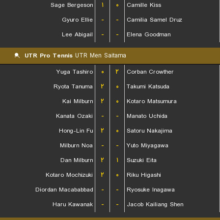
Sage Bergeson
۱
۰
Camille Kiss
Gyuro Ellie
-
-
Camilia Samel Druz
Lee Abigail
-
-
Elena Goodman
UTR Pro Tennis
UTR Men Saitama
Yuga Tashiro
۰
۲
Corban Crowther
Ryota Tanuma
۲
۰
Takumi Katsuda
Kai Milburn
۲
۰
Kotaro Matsumura
Kanata Ozaki
-
-
Manato Uchida
Hong-Lin Fu
۲
۰
Satoru Nakajima
Milburn Noa
-
-
Yuto Miyagawa
Dan Milburn
۲
۱
Suzuki Eita
Kotaro Mochizuki
۲
۰
Riku Higashi
Diordan Macababbad
-
-
Ryosuke Inagawa
Haru Kawanak
-
-
Jacob Kailiang Shen