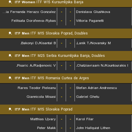
ITF Women
ITF W15 Kursumlijska Banja
Maria Fernanda Herazo Gonzalez
-
-
Denislava Glushkova
Felitsata Dorofeeva-Rybas
-
-
Vittoria Paganetti
ITF Men
ITF M15 Slovakia Poprad, Doubles
Bakonyi D./Kisantal B.
-
-
Lanik T./Novansky M.
ITF Men
ITF M25 Serbia Kursumlijska Banja, Doubles
Pisaric A./Radjenovic V.
-
-
Chatziavraam N./Kountourakis I.
ITF Men
ITF M15 Romania Curtea de Arges
Rares Teodor Pieleanu
-
-
Stefan Adrian Andreescu
Giannicola Misasi
-
-
Gabriel Ghetu
ITF Men
ITF M15 Slovakia Poprad
Matthias Ujvary
-
-
Karol Filar
Peter Makk
-
-
John Hallquist Lithen