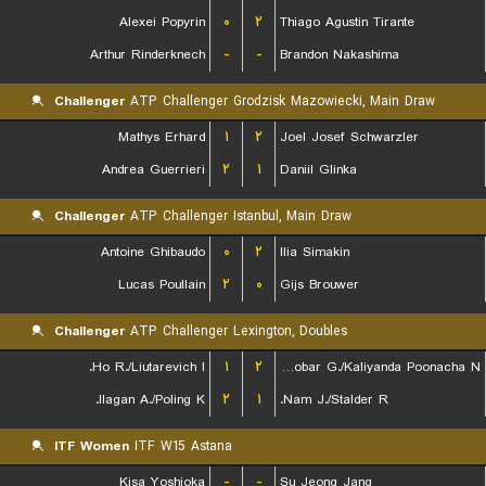
Alexei Popyrin
۰
۲
Thiago Agustin Tirante
Arthur Rinderknech
-
-
Brandon Nakashima
Challenger
ATP Challenger Grodzisk Mazowiecki, Main Draw
Mathys Erhard
۱
۲
Joel Josef Schwarzler
Andrea Guerrieri
۲
۱
Daniil Glinka
Challenger
ATP Challenger Istanbul, Main Draw
Antoine Ghibaudo
۰
۲
Ilia Simakin
Lucas Poullain
۲
۰
Gijs Brouwer
Challenger
ATP Challenger Lexington, Doubles
Ho R./Liutarevich I.
۱
۲
Escobar G./Kaliyanda Poonacha N.
Ilagan A./Poling K.
۲
۱
Nam J./Stalder R.
ITF Women
ITF W15 Astana
Kisa Yoshioka
-
-
Su Jeong Jang