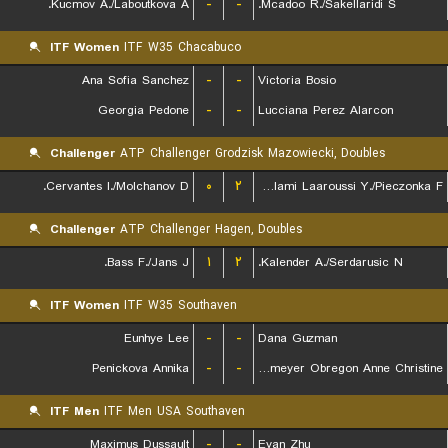
Kucmov A./Laboutkova A.
-
-
Mcadoo R./Sakellaridi S.
ITF Women
ITF W35 Chacabuco
Ana Sofia Sanchez
-
-
Victoria Bosio
Georgia Pedone
-
-
Lucciana Perez Alarcon
Challenger
ATP Challenger Grodzisk Mazowiecki, Doubles
Cervantes I./Molchanov D.
۰
۲
Lalami Laaroussi Y./Pieczonka F.
Challenger
ATP Challenger Hagen, Doubles
Bass F./Jans J.
۱
۲
Kalender A./Serdarusic N.
ITF Women
ITF W35 Southaven
Eunhye Lee
-
-
Dana Guzman
Penickova Annika
-
-
Lutkemeyer Obregon Anne Christine
ITF Men
ITF Men USA Southaven
Maximus Dussault
-
-
Evan Zhu