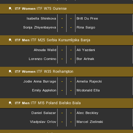
ITF Women
ITF W75 Ourense
Isabella Shinikova
-
-
Britt Du Pree
Sonja Zhiyenbayeva
-
-
Rina Saigo
ITF Men
ITF M25 Serbia Kursumlijska Banja
Ahouda Walid
-
-
Ali Yazdani
Lorenzo Comino
-
-
Bor Artnak
ITF Women
ITF W35 Roehampton
Jodie Anna Burrage
-
-
Amelia Rajecki
Emily Appleton
-
-
Mcdonald Ella
ITF Men
ITF M15 Poland Bielsko Biala
Daniel Salazar
-
-
Alec Beckley
Vladyslav Orlov
-
-
Marcel Zielinski