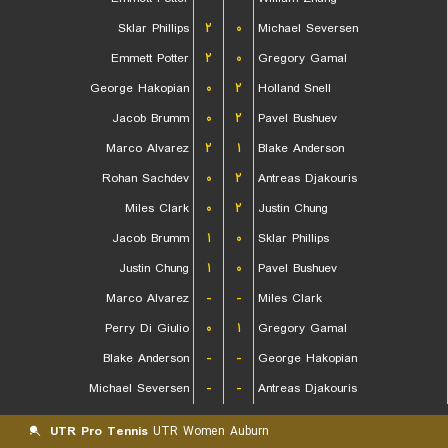
Sklar Phillips
۲
۰
Michael Seversen
Emmett Potter
۲
۰
Gregory Gamal
George Hakopian
۰
۲
Holland Snell
Jacob Brumm
۰
۲
Pavel Bushuev
Marco Alvarez
۲
۱
Blake Anderson
Rohan Sachdev
۰
۲
Antreas Djakouris
Miles Clark
۰
۲
Justin Chung
Jacob Brumm
۱
۰
Sklar Phillips
Justin Chung
۱
۰
Pavel Bushuev
Marco Alvarez
-
-
Miles Clark
Perry Di Giulio
۰
۱
Gregory Gamal
Blake Anderson
-
-
George Hakopian
Michael Seversen
-
-
Antreas Djakouris
UTR Pro Tennis
UTR Women Auburn