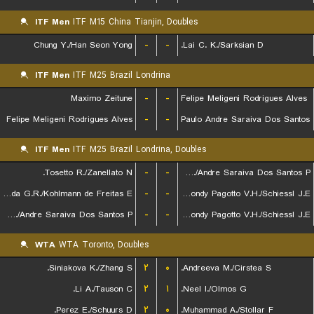
ITF Men
ITF M15 China Tianjin, Doubles
Chung Y./Han Seon Yong
-
-
Lai C. K./Sarksian D.
ITF Men
ITF M25 Brazil Londrina
Maximo Zeitune
-
-
Felipe Meligeni Rodrigues Alves
Felipe Meligeni Rodrigues Alves
-
-
Paulo Andre Saraiva Dos Santos
ITF Men
ITF M25 Brazil Londrina, Doubles
Tosetto R./Zanellato N.
-
-
Leite W./Andre Saraiva Dos Santos P.
de Almeida G.R./Kohlmann de Freitas E.
-
-
Remondy Pagotto V.H./Schiessl J.E.
Leite W./Andre Saraiva Dos Santos P.
-
-
Remondy Pagotto V.H./Schiessl J.E.
WTA
WTA Toronto, Doubles
Siniakova K./Zhang S.
۲
۰
Andreeva M./Cirstea S.
Li A./Tauson C.
۲
۱
Neel I./Olmos G.
Perez E./Schuurs D.
۲
۰
Muhammad A./Stollar F.