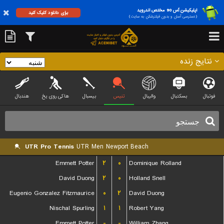
اپلیکیشن آس 90 مختص اندروید
برای دانلود کلیک کنید
(دسترسی آسان و بدون فیلترشکن به سایت)
نتایج زنده
فوتبال
بسکتبال
والیبال
تنیس
بیسبال
هاکی روی یخ
هندبال
UTR Pro Tennis
UTR Men Newport Beach
Emmett Potter
۲
۰
Dominique Rolland
David Duong
۲
۰
Holland Snell
Eugenio Gonzalez Fitzmaurice
۰
۲
David Duong
Nischal Spurling
۱
۱
Robert Yang
Emmett Potter
-
-
William Zhang