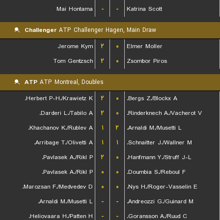
Mai Hontama
-
-
Katrina Scott
Challenger
ATP Challenger Hagen, Main Draw
Jerome Kym
۲
۰
Elmer Moller
Tom Gentzsch
۲
۰
Zsombor Piros
ATP
ATP Montreal, Doubles
Herbert P-H./Krawietz K.
۲
۰
Bergs Z./Blockx A.
Darderi L./Tabilo A.
۲
۰
Rinderknech A./Vacherot V.
Khachanov K./Rublev A.
۱
۲
Arnaldi M./Musetti L.
Arribage T./Olivetti A.
۱
۱
Schnaitter J./Wallner M.
Pavlasek A./Rikl P.
۲
۰
Hanfmann Y./Struff J-L.
Pavlasek A./Rikl P.
۰
۰
Doumbia S./Reboul F.
Marozsan F./Medvedev D.
۰
۰
Nys H./Roger-Vasselin E.
Arnaldi M./Musetti L.
-
-
Andreozzi G./Guinard M.
Heliovaara H./Patten H.
-
-
Goransson A./Ruud C.