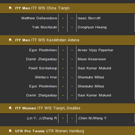
ITF Men
ITF M15 China Tianjin
Matthew Dellavedova
-
-
Isaac Becroft
Yuki Mochizuki
-
-
Donghyun Hwang
ITF Men
ITF M15 Kazakhstan Astana
Egor Pleshivtsev
-
-
Arnav Vijay Paparkar
Damir Zhalgasbay
-
-
Maan Kesarwani
Pawit Sornlaksup
-
-
Sasi Kumar Mukund
Shintaro Imai
-
-
Shunsuke Mitsui
Egor Pleshivtsev
-
-
Shunsuke Mitsui
Damir Zhalgasbay
-
-
Sasi Kumar Mukund
ITF Women
ITF W15 Tianjin, Doubles
Lin Y. J./Zhang R.
-
-
Chen M./Wang Y.
UTR Pro Tennis
UTR Women Hamburg