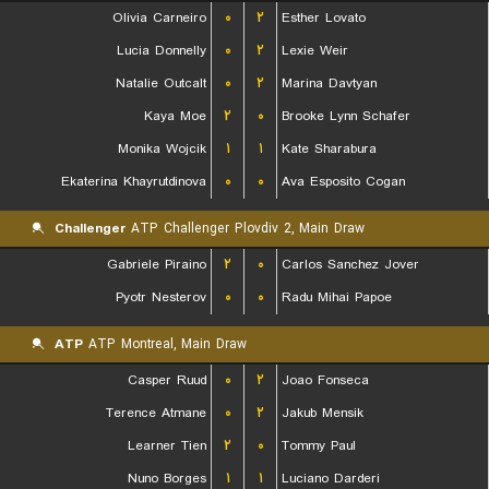
Olivia Carneiro
۰
۲
Esther Lovato
Lucia Donnelly
۰
۲
Lexie Weir
Natalie Outcalt
۰
۲
Marina Davtyan
Kaya Moe
۲
۰
Brooke Lynn Schafer
Monika Wojcik
۱
۱
Kate Sharabura
Ekaterina Khayrutdinova
۰
۰
Ava Esposito Cogan
Challenger
ATP Challenger Plovdiv 2, Main Draw
Gabriele Piraino
۲
۰
Carlos Sanchez Jover
Pyotr Nesterov
۰
۰
Radu Mihai Papoe
ATP
ATP Montreal, Main Draw
Casper Ruud
۰
۲
Joao Fonseca
Terence Atmane
۰
۲
Jakub Mensik
Learner Tien
۲
۰
Tommy Paul
Nuno Borges
۱
۱
Luciano Darderi