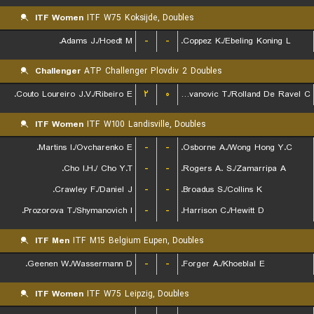
ITF Women
ITF W75 Koksijde, Doubles
Adams J./Hoedt M.
-
-
Coppez K./Ebeling Koning L.
Challenger
ATP Challenger Plovdiv 2 Doubles
Couto Loureiro J.V./Ribeiro E.
۲
۰
Radovanovic T./Rolland De Ravel C.
ITF Women
ITF W100 Landisville, Doubles
Martins I./Ovcharenko E.
-
-
Osborne A./Wong Hong Y.C.
Cho I.H./ Cho Y.T.
-
-
Rogers A. S./Zamarripa A.
Crawley F./Daniel J.
-
-
Broadus S./Collins K.
Prozorova T./Shymanovich I.
-
-
Harrison C./Hewitt D.
ITF Men
ITF M15 Belgium Eupen, Doubles
Geenen W./Wassermann D.
-
-
Forger A./Khoeblal E.
ITF Women
ITF W75 Leipzig, Doubles