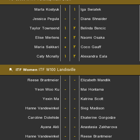
Marta Kostyuk
۱
۱
Iga Swiatek
Jessica Pegula
-
-
Diana Shnaider
Taylor Townsend
۱
۲
Belinda Bencic
Elise Mertens
۰
۲
Naomi Osaka
Maria Sakkari
۰
۲
Coco Gauff
Caty Mcnally
۱
۲
Alexandra Eala
ITF Women
ITF W100 Landisville
Reese Brantmeier
-
-
Elizabeth Mandlik
Yeon Woo Ku
-
-
Mai Hontama
Yexin Ma
-
-
Katrina Scott
Hanne Vandewinkel
-
-
Sieg Madison
Caroline Dolehide
-
-
Ekaterine Gorgodze
Ayana Akli
-
-
Anastasia Zakharova
Hanne Vandewinkel
-
-
Reese Brantmeier