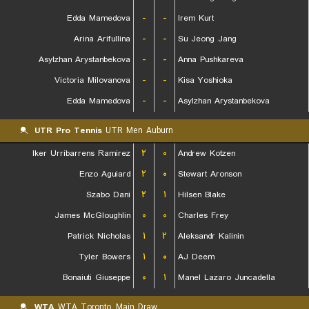
Edda Mamedova
-
-
Irem Kurt
Arina Arifullina
-
-
Su Jeong Jang
Asylzhan Arystanbekova
-
-
Anna Pushkareva
Victoria Milovanova
-
-
Kisa Yoshioka
Edda Mamedova
-
-
Asylzhan Arystanbekova
UTR Pro Tennis
UTR Men Auburn
Iker Urribarrens Ramirez
۲
۰
Andrew Kotzen
Enzo Aguiard
۲
۰
Stewart Aronson
Szabo Dani
۲
۱
Hilsen Blake
James McGloughlin
۰
۰
Charles Frey
Patrick Nicholas
۱
۲
Aleksandr Kalinin
Tyler Bowers
۱
۰
AJ Deem
Bonaiuti Giuseppe
۰
۱
Manel Lazaro Juncadella
WTA
WTA Toronto, Main Draw