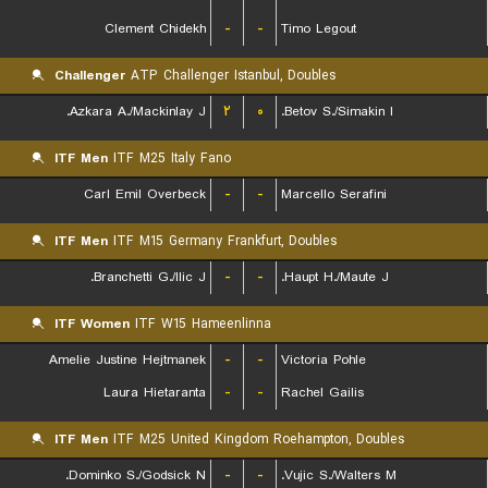
Clement Chidekh
-
-
Timo Legout
Challenger
ATP Challenger Istanbul, Doubles
Azkara A./Mackinlay J.
۲
۰
Betov S./Simakin I.
ITF Men
ITF M25 Italy Fano
Carl Emil Overbeck
-
-
Marcello Serafini
ITF Men
ITF M15 Germany Frankfurt, Doubles
Branchetti G./Ilic J.
-
-
Haupt H./Maute J.
ITF Women
ITF W15 Hameenlinna
Amelie Justine Hejtmanek
-
-
Victoria Pohle
Laura Hietaranta
-
-
Rachel Gailis
ITF Men
ITF M25 United Kingdom Roehampton, Doubles
Dominko S./Godsick N.
-
-
Vujic S./Walters M.