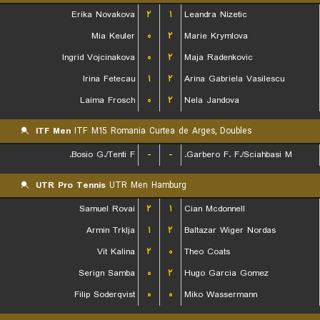
Erika Novakova
۲
۱
Leandra Nizetic
Mia Keuler
۰
۲
Marie Krymlova
Ingrid Vojcinakova
۰
۲
Maja Radenkovic
Irina Fetecau
۱
۲
Arina Gabriela Vasilescu
Laima Frosch
۰
۲
Nela Jandova
ITF Men
ITF M15 Romania Curtea de Arges, Doubles
Bosio G./Tenti F.
-
-
Garbero F. F./Sciahbasi M.
UTR Pro Tennis
UTR Men Hamburg
Samuel Rovai
۲
۱
Cian Mcdonnell
Armin Trklja
۱
۲
Baltazar Wiger Nordas
Vit Kalina
۲
۰
Theo Coats
Serign Samba
۰
۲
Hugo Garcia Gomez
Filip Soderqvist
۰
۰
Miko Wassermann