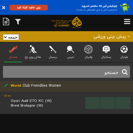
اپلیکیشن آس 90 مختص اندروید
برای دانلود کلیک کنید
(دسترسی آسان و بدون فیلترشکن به سایت)
پیش بینی ورزشی
فوتبال
بسکتبال
والیبال
تنیس
بیسبال
هاکی روی یخ
هندبال
World
Club Friendlies Women
۱۷:۰۰
Gyori Audi ETO KC (W)
...
...
...
Brest Bretagne (W)