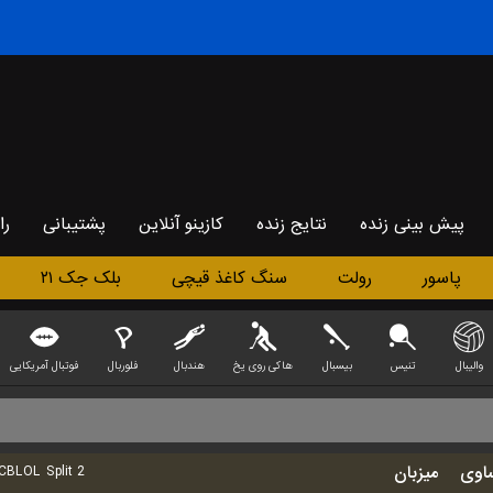
پیش بینی زنده
نتایج زنده
کازینو آنلاین
پشتیبانی
را
پاسور
رولت
سنگ کاغذ قیچی
بلک جک ۲۱
والیبال
تنیس
بیسبال
هاکی روی یخ
هندبال
فلوربال
فوتبال آمریکایی
اوی
میزبان
BLOL Split 2