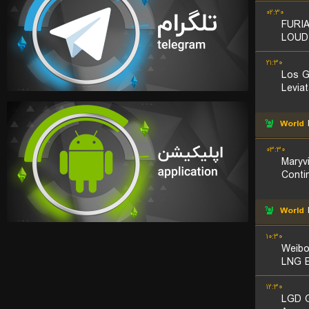
۰۲:۳۰
FURI
LOUD
۲۱:۳۰
Los G
Levia
World
۰۳:۳۰
Maryvi
Conti
World
L
۱۰:۳۰
Weibo
LNG E
۱۲:۳۰
LGD 