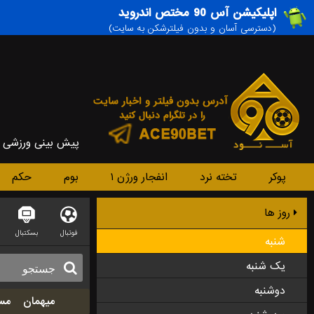
اپلیکیشن آس 90 مختص اندروید
(دسترسی آسان و بدون فیلترشکن به سایت)
پیش بینی ورزشی
پوکر
تخته نرد
انفجار ورژن ۱
بوم
حکم
روز ها
فوتبال
بسکتبال
شنبه
یک شنبه
دوشنبه
میهمان
مس