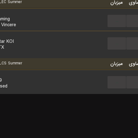
اوی
میزبان
LEC Summer
ming
...
...
 Vincere
tar KOI
...
...
TX
اوی
میزبان
LCS Summer
9
...
...
ised