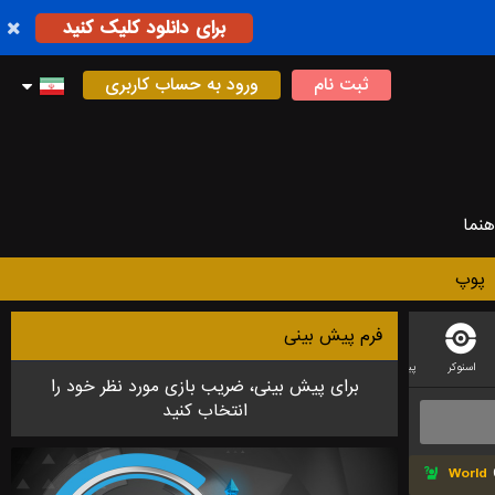
برای دانلود کلیک کنید
ثبت نام
ورود به حساب کاربری
هنما
پوپ
فرم پیش بینی
اسنوکر
پینگ پونگ
کریکت
دارت
لیگ فوتبال استرالیایی
فوتسال
بدمینت
برای پیش بینی، ضریب بازی مورد نظر خود را
انتخاب کنید
World
C