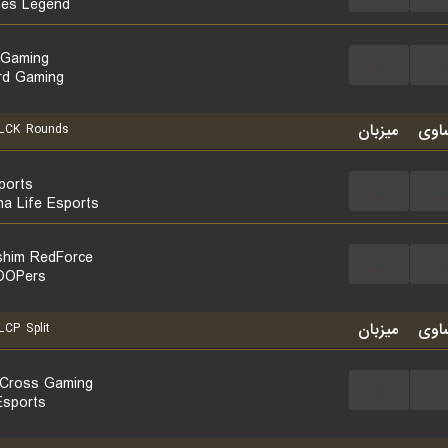
es Legend
li Gaming
...
...
d Gaming
اوی
میزبان
LCK Rounds
ports
...
...
a Life Esports
him RedForce
...
...
OOPers
اوی
میزبان
CP Split
Cross Gaming
...
...
sports