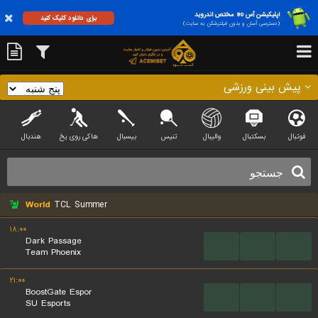
اپلیکیشن آس 90 مختص اندروید
برای دانلود کلیک کنید
(دسترسی آسان و بدون فیلترشکن به سایت)
پیش بینی ورزشی
فوتبال
بسکتبال
والیبال
تنیس
بیسبال
هاکی روی یخ
هندبال
World
TCL Summer
۱۸:۰۰
Dark Passage
...
...
...
Team Phoenix
۲۱:۰۰
BoostGate Espor
...
...
...
SU Esports