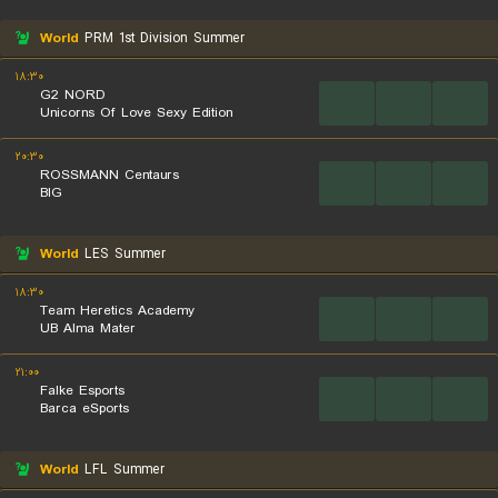
World
PRM 1st Division Summer
۱۸:۳۰
G2 NORD
...
...
...
Unicorns Of Love Sexy Edition
۲۰:۳۰
ROSSMANN Centaurs
...
...
...
BIG
World
LES Summer
۱۸:۳۰
Team Heretics Academy
...
...
...
UB Alma Mater
۲۱:۰۰
Falke Esports
...
...
...
Barca eSports
World
LFL Summer