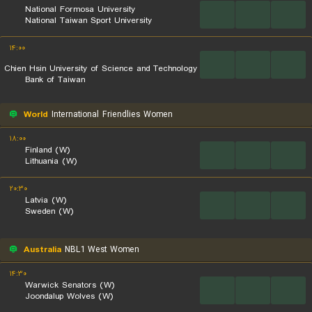
National Formosa University
...
...
...
National Taiwan Sport University
۱۴:۰۰
...
...
...
Chien Hsin University of Science and Technology
Bank of Taiwan
World
International Friendlies Women
۱۸:۰۰
Finland (W)
...
...
...
Lithuania (W)
۲۰:۳۰
Latvia (W)
...
...
...
Sweden (W)
Australia
NBL1 West Women
۱۴:۳۰
Warwick Senators (W)
...
...
...
Joondalup Wolves (W)