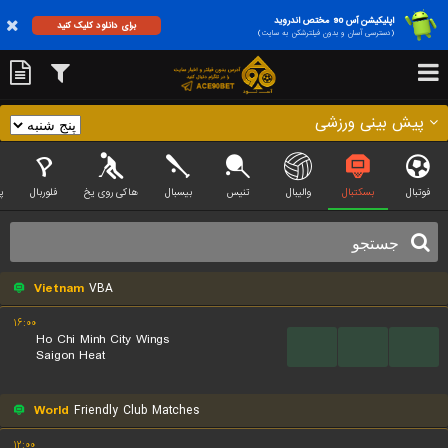
اپلیکیشن آس 90 مختص اندروید
برای دانلود کلیک کنید
(دسترسی آسان و بدون فیلترشکن به سایت)
پیش بینی ورزشی
فوتبال
بسکتبال
والیبال
تنیس
بیسبال
هاکی روی یخ
فلوربال
پ
Vietnam
VBA
۱۶:۰۰
Ho Chi Minh City Wings
...
...
...
Saigon Heat
World
Friendly Club Matches
۱۲:۰۰