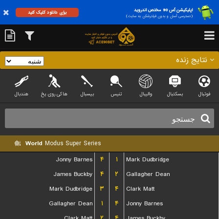
اپلیکیشن آس 90 مختص اندروید
برای دانلود کلیک کنید
(دسترسی آسان و بدون فیلترشکن به سایت)
نتایج زنده
فوتبال
بسکتبال
والیبال
تنیس
بیسبال
هاکی روی یخ
هندبال
World
Modus Super Series
Jonny Barnes
۴
۱
Mark Dudbridge
James Buckby
۴
۲
Gallagher Dean
Mark Dudbridge
۳
۴
Clark Matt
Gallagher Dean
۱
۴
Jonny Barnes
Clark Matt
۲
۴
James Buckby